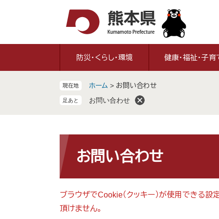
ペ
メ
ー
ニ
ジ
ュ
の
ー
先
を
防災・くらし・環境
健康・福祉・子育
頭
飛
で
ば
ホーム
>
お問い合わせ
現在地
す
し
。
て
お問い合わせ
本
文
へ
本
文
お問い合わせ
ブラウザでCookie（クッキー）が使用できる
頂けません。