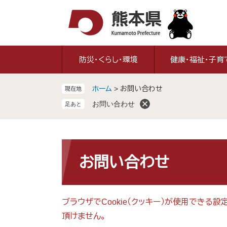
ペ
メ
ー
ニ
ジ
ュ
の
ー
先
を
防災・くらし・環境
健康・福祉・子育
頭
飛
で
ば
ホーム
>
お問い合わせ
現在地
す
し
。
て
お問い合わせ
本
文
へ
本
文
お問い合わせ
ブラウザでCookie（クッキー）が使用できる
頂けません。