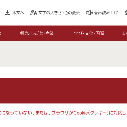
本文へ
文字の大きさ・色の変更
音声読み上げ
て
観光・しごと・産業
学び・文化・国際
ま
設定になっていない、または、ブラウザがCookie（クッキー）に