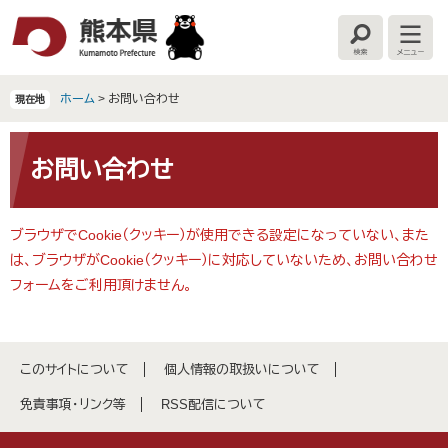
ペ
メ
ー
ニ
検
メ
ジ
ュ
索
ニ
の
ー
ュ
ー
先
を
ホーム
>
お問い合わせ
現在地
頭
飛
で
ば
本
す
し
文
お問い合わせ
。
て
本
文
ブラウザでCookie（クッキー）が使用できる設定になっていない、また
へ
は、ブラウザがCookie（クッキー）に対応していないため、お問い合わせ
フォームをご利用頂けません。
このサイトについて
個人情報の取扱いについて
免責事項・リンク等
RSS配信について