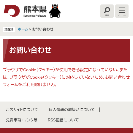
ペ
メ
ー
ニ
検
メ
ジ
ュ
索
ニ
の
ー
ュ
ー
先
を
ホーム
>
お問い合わせ
現在地
頭
飛
で
ば
本
す
し
文
お問い合わせ
。
て
本
文
ブラウザでCookie（クッキー）が使用できる設定になっていない、また
へ
は、ブラウザがCookie（クッキー）に対応していないため、お問い合わせ
フォームをご利用頂けません。
このサイトについて
個人情報の取扱いについて
免責事項・リンク等
RSS配信について