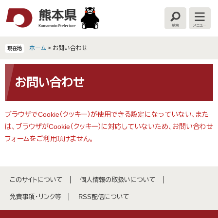
ペ
メ
ー
ニ
検
メ
ジ
ュ
索
ニ
の
ー
ュ
ー
先
を
ホーム
>
お問い合わせ
現在地
頭
飛
で
ば
本
す
し
文
お問い合わせ
。
て
本
文
ブラウザでCookie（クッキー）が使用できる設定になっていない、また
へ
は、ブラウザがCookie（クッキー）に対応していないため、お問い合わせ
フォームをご利用頂けません。
このサイトについて
個人情報の取扱いについて
免責事項・リンク等
RSS配信について