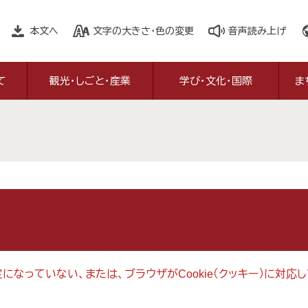
本文へ
文字の大きさ・色の変更
音声読み上げ
て
観光・しごと・産業
学び・文化・国際
ま
設定になっていない、または、ブラウザがCookie（クッキー）に