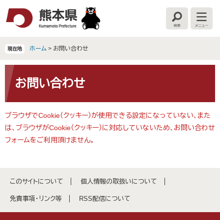
ペ
メ
ー
ニ
検
メ
ジ
ュ
索
ニ
の
ー
ュ
ー
先
を
ホーム
>
お問い合わせ
現在地
頭
飛
で
ば
本
す
し
文
お問い合わせ
。
て
本
文
ブラウザでCookie（クッキー）が使用できる設定になっていない、また
へ
は、ブラウザがCookie（クッキー）に対応していないため、お問い合わせ
フォームをご利用頂けません。
このサイトについて
個人情報の取扱いについて
免責事項・リンク等
RSS配信について