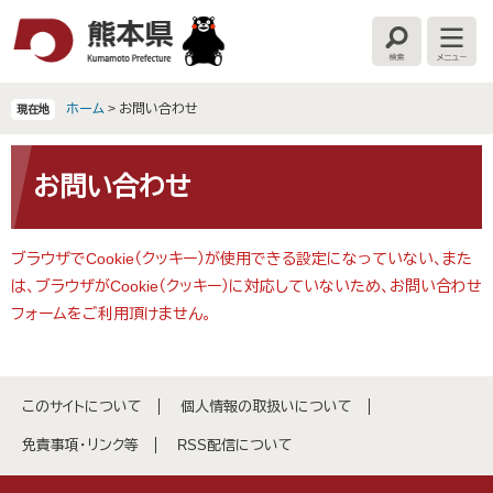
ペ
メ
ー
ニ
検
メ
ジ
ュ
索
ニ
の
ー
ュ
ー
先
を
ホーム
>
お問い合わせ
現在地
頭
飛
で
ば
本
す
し
文
お問い合わせ
。
て
本
文
ブラウザでCookie（クッキー）が使用できる設定になっていない、また
へ
は、ブラウザがCookie（クッキー）に対応していないため、お問い合わせ
フォームをご利用頂けません。
このサイトについて
個人情報の取扱いについて
免責事項・リンク等
RSS配信について