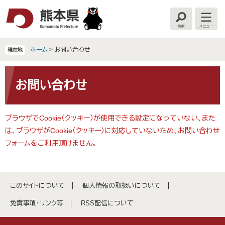
ペ
メ
ー
ニ
検
メ
ジ
ュ
索
ニ
の
ー
ュ
ー
先
を
ホーム
>
お問い合わせ
現在地
頭
飛
で
ば
本
す
し
文
お問い合わせ
。
て
本
文
ブラウザでCookie（クッキー）が使用できる設定になっていない、また
へ
は、ブラウザがCookie（クッキー）に対応していないため、お問い合わせ
フォームをご利用頂けません。
このサイトについて
個人情報の取扱いについて
免責事項・リンク等
RSS配信について