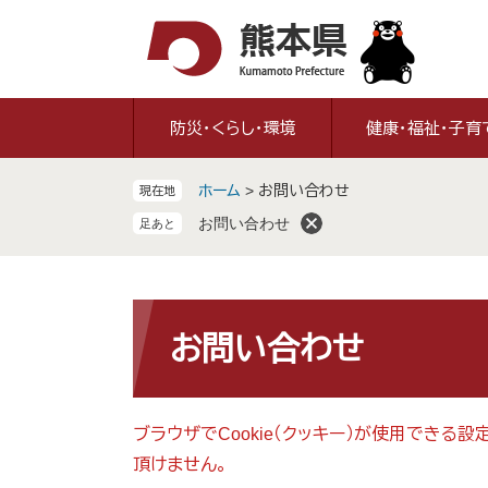
ペ
メ
ー
ニ
ジ
ュ
の
ー
先
を
防災・くらし・環境
健康・福祉・子育
頭
飛
で
ば
ホーム
>
お問い合わせ
現在地
す
し
。
て
お問い合わせ
本
文
へ
本
文
お問い合わせ
ブラウザでCookie（クッキー）が使用できる
頂けません。