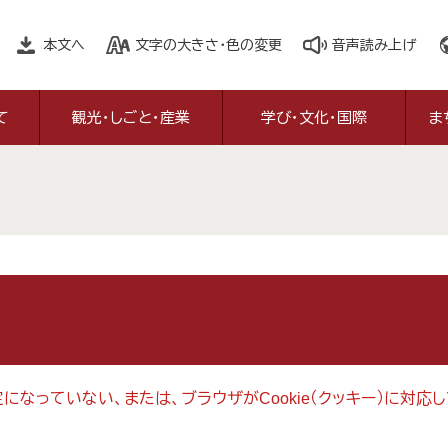
本文へ
文字の大きさ・色の変更
音声読み上げ
て
観光・しごと・産業
学び・文化・国際
ま
設定になっていない、または、ブラウザがCookie（クッキー）に