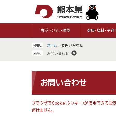
ペ
メ
ー
ニ
ジ
ュ
の
ー
先
を
防災・くらし・環境
健康・福祉・子育
頭
飛
で
ば
ホーム
>
お問い合わせ
現在地
す
し
。
て
お問い合わせ
本
文
へ
本
文
お問い合わせ
ブラウザでCookie（クッキー）が使用できる
頂けません。