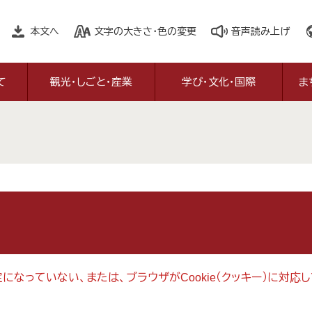
本文へ
文字の大きさ・色の変更
音声読み上げ
て
観光・しごと・産業
学び・文化・国際
ま
設定になっていない、または、ブラウザがCookie（クッキー）に