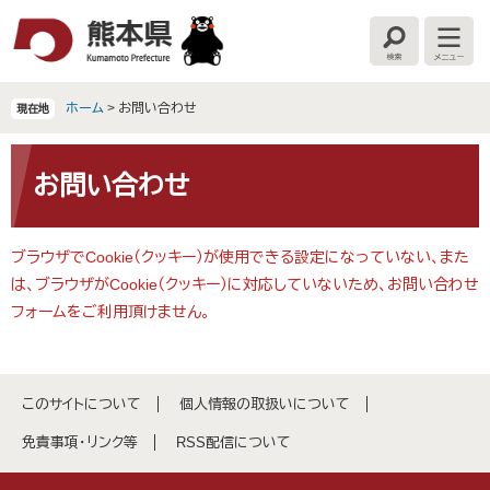
ペ
メ
ー
ニ
検
メ
ジ
ュ
索
ニ
の
ー
ュ
ー
先
を
ホーム
>
お問い合わせ
現在地
頭
飛
で
ば
本
す
し
文
お問い合わせ
。
て
本
文
ブラウザでCookie（クッキー）が使用できる設定になっていない、また
へ
は、ブラウザがCookie（クッキー）に対応していないため、お問い合わせ
フォームをご利用頂けません。
このサイトについて
個人情報の取扱いについて
免責事項・リンク等
RSS配信について