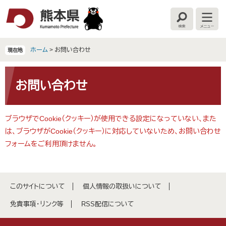
ペ
メ
ー
ニ
検
メ
ジ
ュ
索
ニ
の
ー
ュ
ー
先
を
ホーム
>
お問い合わせ
現在地
頭
飛
で
ば
本
す
し
文
お問い合わせ
。
て
本
文
ブラウザでCookie（クッキー）が使用できる設定になっていない、また
へ
は、ブラウザがCookie（クッキー）に対応していないため、お問い合わせ
フォームをご利用頂けません。
このサイトについて
個人情報の取扱いについて
免責事項・リンク等
RSS配信について