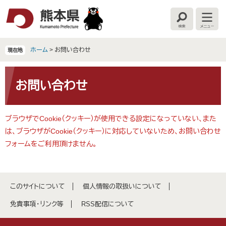
ペ
メ
ー
ニ
検
メ
ジ
ュ
索
ニ
の
ー
ュ
ー
先
を
ホーム
>
お問い合わせ
現在地
頭
飛
で
ば
本
す
し
文
お問い合わせ
。
て
本
文
ブラウザでCookie（クッキー）が使用できる設定になっていない、また
へ
は、ブラウザがCookie（クッキー）に対応していないため、お問い合わせ
フォームをご利用頂けません。
このサイトについて
個人情報の取扱いについて
免責事項・リンク等
RSS配信について