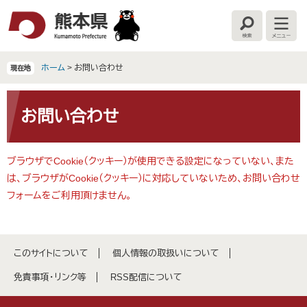
ペ
メ
ー
ニ
検
メ
ジ
ュ
索
ニ
の
ー
ュ
ー
先
を
ホーム
>
お問い合わせ
現在地
頭
飛
で
ば
本
す
し
文
お問い合わせ
。
て
本
文
ブラウザでCookie（クッキー）が使用できる設定になっていない、また
へ
は、ブラウザがCookie（クッキー）に対応していないため、お問い合わせ
フォームをご利用頂けません。
このサイトについて
個人情報の取扱いについて
免責事項・リンク等
RSS配信について