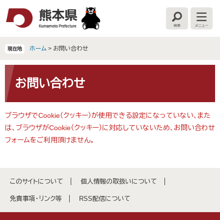
ペ
メ
ー
ニ
検
メ
ジ
ュ
索
ニ
の
ー
ュ
ー
先
を
ホーム
>
お問い合わせ
現在地
頭
飛
で
ば
本
す
し
文
お問い合わせ
。
て
本
文
ブラウザでCookie（クッキー）が使用できる設定になっていない、また
へ
は、ブラウザがCookie（クッキー）に対応していないため、お問い合わせ
フォームをご利用頂けません。
このサイトについて
個人情報の取扱いについて
免責事項・リンク等
RSS配信について