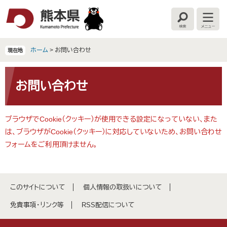
ペ
メ
ー
ニ
検
メ
ジ
ュ
索
ニ
の
ー
ュ
ー
先
を
ホーム
>
お問い合わせ
現在地
頭
飛
で
ば
本
す
し
文
お問い合わせ
。
て
本
文
ブラウザでCookie（クッキー）が使用できる設定になっていない、また
へ
は、ブラウザがCookie（クッキー）に対応していないため、お問い合わせ
フォームをご利用頂けません。
このサイトについて
個人情報の取扱いについて
免責事項・リンク等
RSS配信について