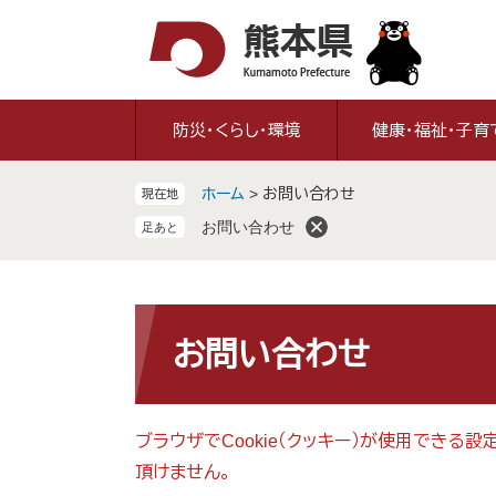
ペ
メ
ー
ニ
ジ
ュ
の
ー
先
を
防災・くらし・環境
健康・福祉・子育
頭
飛
で
ば
ホーム
>
お問い合わせ
現在地
す
し
。
て
お問い合わせ
本
文
へ
本
文
お問い合わせ
ブラウザでCookie（クッキー）が使用できる
頂けません。