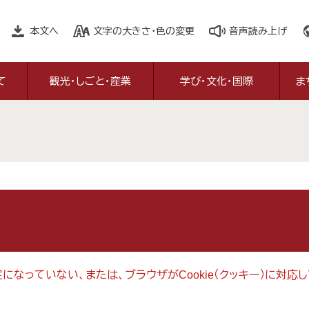
本文へ
文字の大きさ・色の変更
音声読み上げ
て
観光・しごと・産業
学び・文化・国際
ま
設定になっていない、または、ブラウザがCookie（クッキー）に