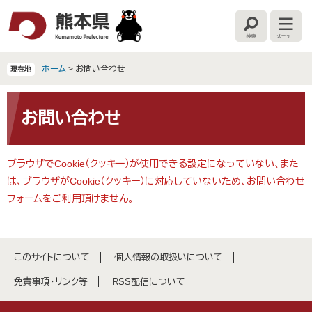
ペ
メ
ー
ニ
検
メ
ジ
ュ
索
ニ
の
ー
ュ
ー
先
を
ホーム
>
お問い合わせ
現在地
頭
飛
で
ば
本
す
し
文
お問い合わせ
。
て
本
文
ブラウザでCookie（クッキー）が使用できる設定になっていない、また
へ
は、ブラウザがCookie（クッキー）に対応していないため、お問い合わせ
フォームをご利用頂けません。
このサイトについて
個人情報の取扱いについて
免責事項・リンク等
RSS配信について